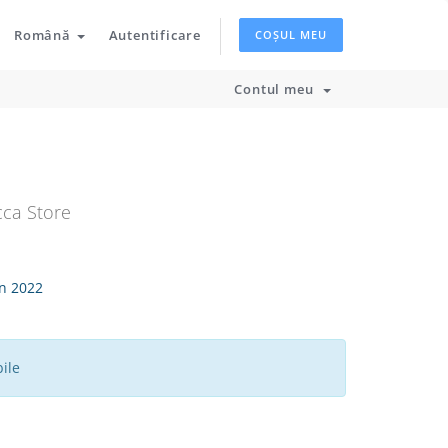
Română
Autentificare
COȘUL MEU
Contul meu
cca Store
n 2022
ile