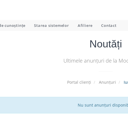
de cunoștințe
Starea sistemelor
Afiliere
Contact
Noutăți
Ultimele anunțuri de la Mo
Portal clienți
Anunțuri
Iu
Nu sunt anunțuri disponib