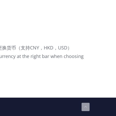
可以更换货币（支持CNY，HKD，USD）
urrency at the right bar when choosing