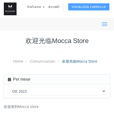
Italiano
Accedi
VISUALIZZA CARRELLO
Attiv
Navi
欢迎光临Mocca Store
Home
Comunicazioni
欢迎光临Mocca Store
Per mese
欢迎来到Mocca store