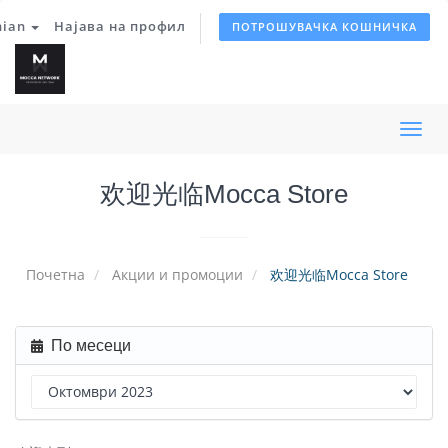
nian
Најава на профил
ПОТРОШУВАЧКА КОШНИЧКА
Вклу
ја
欢迎光临Mocca Store
нави
Почетна
Акции и промоции
欢迎光临Mocca Store
По месеци