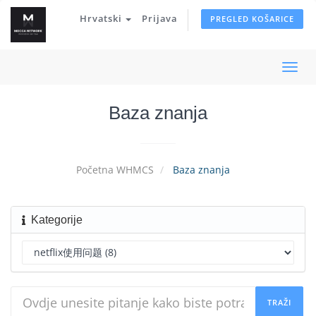
Hrvatski
Prijava
PREGLED KOŠARICE
Preba
navig
Baza znanja
Početna WHMCS
Baza znanja
Kategorije