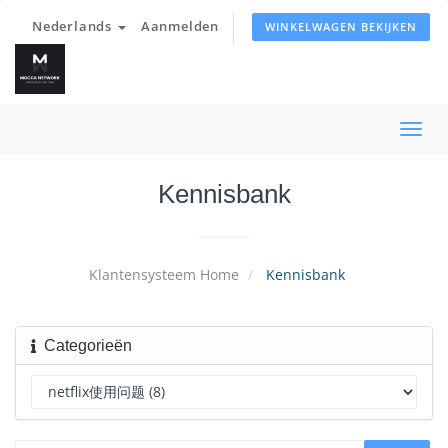
Nederlands
Aanmelden
WINKELWAGEN BEKIJKEN
Navi
in-/u
Kennisbank
Klantensysteem Home
Kennisbank
Categorieën