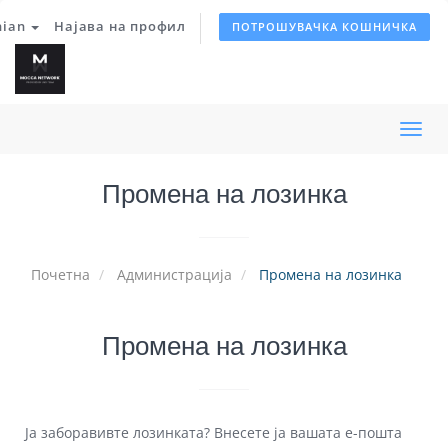
nian
Најава на профил
ПОТРОШУВАЧКА КОШНИЧКА
Вклу
ја
Промена на лозинка
нави
Почетна
Администрација
Промена на лозинка
Промена на лозинка
Ја заборавивте лозинката? Внесете ја вашата е-пошта