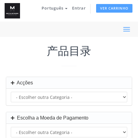
Português
Entrar
VER CARRINHO
Alter
nave
产品目录
Acções
Escolha a Moeda de Pagamento