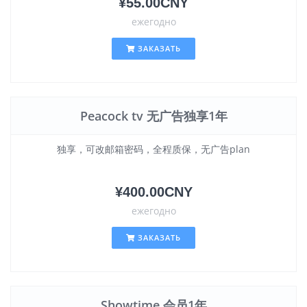
¥55.00CNY
ежегодно
ЗАКАЗАТЬ
Peacock tv 无广告独享1年
独享，可改邮箱密码，全程质保，无广告plan
¥400.00CNY
ежегодно
ЗАКАЗАТЬ
Showtime 会员1年