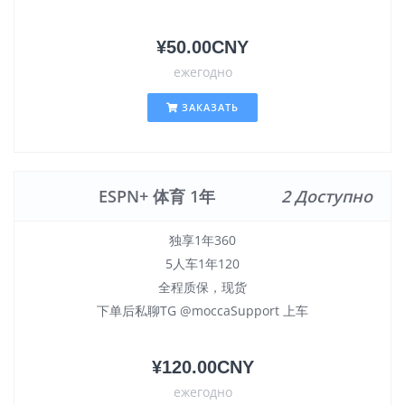
¥50.00CNY
ежегодно
ЗАКАЗАТЬ
ESPN+ 体育 1年
2 Доступно
独享1年360
5人车1年120
全程质保，现货
下单后私聊TG @moccaSupport 上车
¥120.00CNY
ежегодно