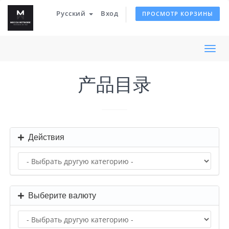
Русский
Вход
ПРОСМОТР КОРЗИНЫ
Пер
нав
产品目录
Действия
Выберите валюту