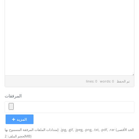
تم الحفظ
lines: 0 words: 0
المرفقات
المزيد
إمتدادات الملفات المرفقة المسموح بها: .jpg, .gif, .jpeg, .png, .txt, .pdf, .rar (الحد الأقصى
لحجم الملف: 2MB)