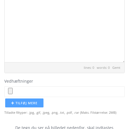
lines: 0 words: 0
Gemt
Vedhæftninger
TILFØJ MERE
Tilladte filtyper: .jpg, .gif, .jpeg, .png, .txt, .pdf, .rar (Maks. Filstørrelse: 2MB)
De tegn du ser på billedet nedenfor, skal indtastes