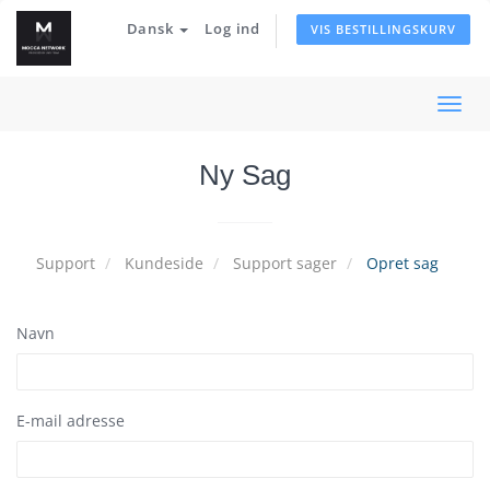
Dansk
Log ind
VIS BESTILLINGSKURV
Skift
navi
Ny Sag
Support
Kundeside
Support sager
Opret sag
Navn
E-mail adresse