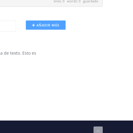
lines: 0 words: 0
guardado
AÑADIR MÁS
a de texto. Esto es