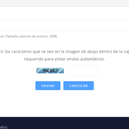
df, .rar (Tamaño máximo de archivo: 2MB)
cir los caracteres que se ven en la imagen de abajo dentro de la caj
requerido para evitar envíos automáticos.
CANCELAR
ados.