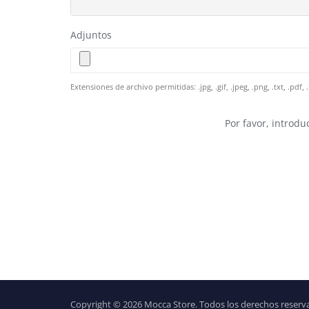
Adjuntos
Extensiones de archivo permitidas: .jpg, .gif, .jpeg, .png, .txt, .p
Por favor, introdu
Copyright © 2026 Mocca Store. Todos los derechos reserv